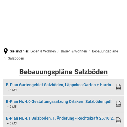
Sie sind hier:
Leben & Wohnen
Bauen & Wohnen
Bebauungspläne
Salzböden
Salzböden
Bebauungspläne Salzböden
B-Plan Gartengebiet Salzböden, Läppches Garten + Harringer Garten - Rechtskraft 19.04.1996.pdf
~ 5 MB
B-Plan Nr. 4.0 Gestaltungssatzung Ortskern Salzböden.pdf
~ 2 MB
B-Plan Nr. 4.1 Salzböden, 1. Änderung - Rechtskraft 25.10.2013.pdf
~ 3 MB