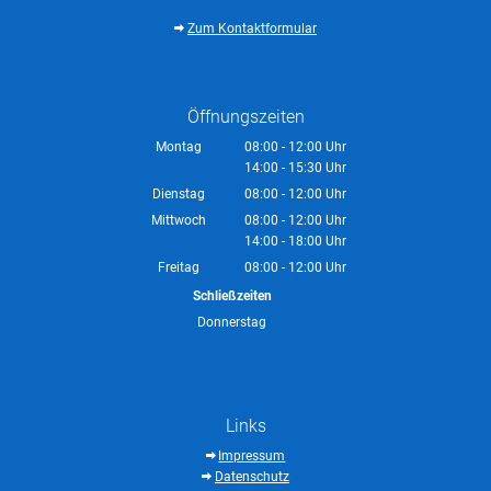
Zum Kontaktformular
Öffnungszeiten
Montag
08:00
-
12:00
Uhr
14:00
-
15:30
Von 08:00 bis 12:00 Uhr
Uhr
Von 14:00 bis 15:30 Uhr
Dienstag
08:00
-
12:00
Uhr
Von 08:00 bis 12:00 Uhr
Mittwoch
08:00
-
12:00
Uhr
14:00
-
18:00
Von 08:00 bis 12:00 Uhr
Uhr
Von 14:00 bis 18:00 Uhr
Freitag
08:00
-
12:00
Uhr
Von 08:00 bis 12:00 Uhr
Schließzeiten
Donnerstag
Links
Impressum
Datenschutz