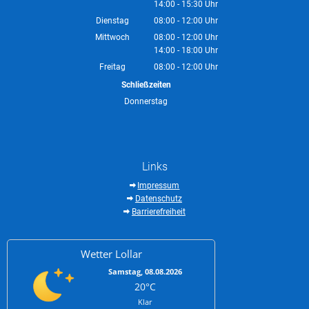
14:00
-
15:30
Von 08:00 bis 12:00 Uhr
Uhr
Von 14:00 bis 15:30 Uhr
Dienstag
08:00
-
12:00
Uhr
Von 08:00 bis 12:00 Uhr
Mittwoch
08:00
-
12:00
Uhr
14:00
-
18:00
Von 08:00 bis 12:00 Uhr
Uhr
Von 14:00 bis 18:00 Uhr
Freitag
08:00
-
12:00
Uhr
Von 08:00 bis 12:00 Uhr
Schließzeiten
Donnerstag
Links
Impressum
Datenschutz
Barrierefreiheit
Wetter Lollar
Samstag, 08.08.2026
20°C
Klar