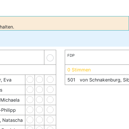
alten.
FDP
0 Stimmen
, Eva
501
von Schnakenburg, Sib
s
 Michaela
-Philipp
, Natascha