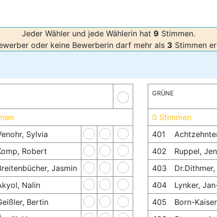
Jeder Wähler und jede Wählerin hat
9
Stimmen.
ewerber oder keine Bewerberin darf mehr als
3
Stimmen erh
GRÜNE
mmen
0 Stimmen
Venohr, Sylvia
401
Achtzehnter
Komp, Robert
402
Ruppel, Jen
Breitenbücher, Jasmin
403
Dr.Dithmer,
Akyol, Nalin
404
Lynker, Jan
Geißler, Bertin
405
Born-Kaiser