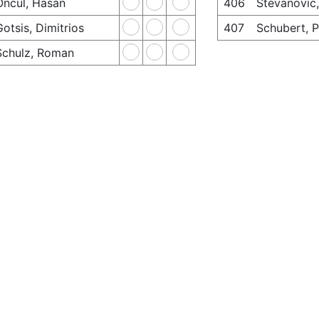
Öncül, Hasan
406
Stevanovic,
Gotsis, Dimitrios
407
Schubert, P
Schulz, Roman