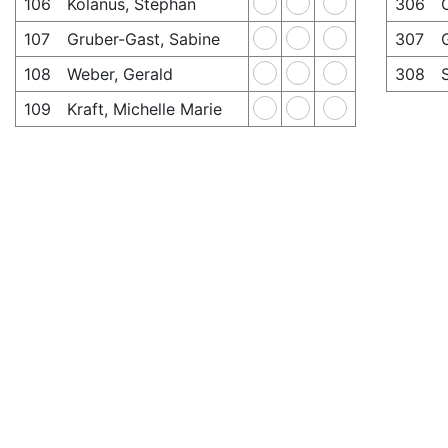
106
Kolanus, Stephan
306
107
Gruber-Gast, Sabine
307
108
Weber, Gerald
308
109
Kraft, Michelle Marie