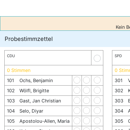
Kein B
Probestimmzettel
CDU
SPD
0 Stimmen
0 Sti
101
Ochs, Benjamin
301
102
Wölfl, Brigitte
302
103
Gast, Jan Christian
303
104
Selo, Diyar
304
105
Apostolou-Allen, Maria
305