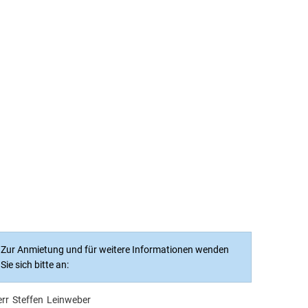
VERWALTUNG & POLITIK
LEBEN & WOHNEN
UMWELT & NATUR
FREIZEIT & TOURISMUS
Zur Anmietung und für weitere Informationen wenden
Sie sich bitte an:
rr
Steffen
Leinweber
Herr Steffen Leinweber