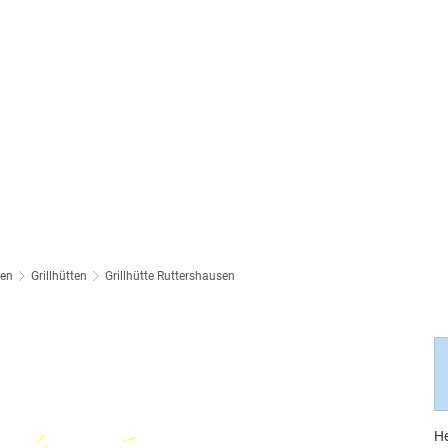
gen
Grillhütten
Grillhütte Ruttershausen
He