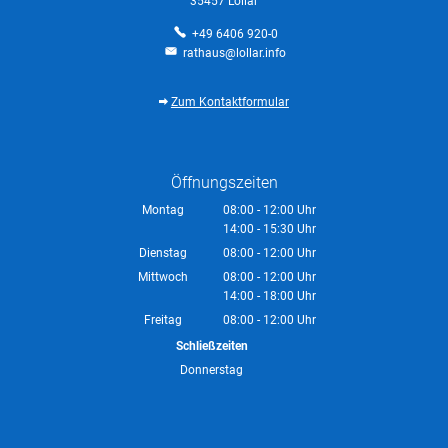
35457 Lollar
+49 6406 920-0
rathaus@lollar.info
Zum Kontaktformular
Öffnungszeiten
Montag
08:00
-
12:00
Uhr
14:00
-
15:30
Von 08:00 bis 12:00 Uhr
Uhr
Von 14:00 bis 15:30 Uhr
Dienstag
08:00
-
12:00
Uhr
Von 08:00 bis 12:00 Uhr
Mittwoch
08:00
-
12:00
Uhr
14:00
-
18:00
Von 08:00 bis 12:00 Uhr
Uhr
Von 14:00 bis 18:00 Uhr
Freitag
08:00
-
12:00
Uhr
Von 08:00 bis 12:00 Uhr
Schließzeiten
Donnerstag