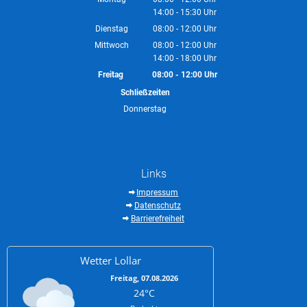
14:00
-
15:30
Von 08:00 bis 12:00 Uhr
Uhr
Von 14:00 bis 15:30 Uhr
Dienstag
08:00
-
12:00
Uhr
Von 08:00 bis 12:00 Uhr
Mittwoch
08:00
-
12:00
Uhr
14:00
-
18:00
Von 08:00 bis 12:00 Uhr
Uhr
Von 14:00 bis 18:00 Uhr
Freitag
08:00
-
12:00
Uhr
Von 08:00 bis 12:00 Uhr
Schließzeiten
Donnerstag
Links
Impressum
Datenschutz
Barrierefreiheit
Wetter Lollar
Freitag, 07.08.2026
24°C