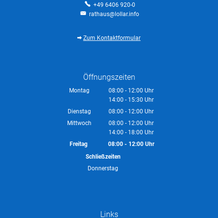
+49 6406 920-0
rathaus@lollar.info
Zum Kontaktformular
Öffnungszeiten
Montag
08:00
-
12:00
Uhr
14:00
-
15:30
Von 08:00 bis 12:00 Uhr
Uhr
Von 14:00 bis 15:30 Uhr
Dienstag
08:00
-
12:00
Uhr
Von 08:00 bis 12:00 Uhr
Mittwoch
08:00
-
12:00
Uhr
14:00
-
18:00
Von 08:00 bis 12:00 Uhr
Uhr
Von 14:00 bis 18:00 Uhr
Freitag
08:00
-
12:00
Uhr
Von 08:00 bis 12:00 Uhr
Schließzeiten
Donnerstag
Links