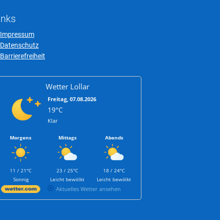
inks
Impressum
Datenschutz
Barrierefreiheit
Wetter Lollar
Freitag, 07.08.2026
19°C
Klar
Morgens
Mittags
Abends
11 / 21°C
23 / 25°C
18 / 24°C
Sonnig
Leicht bewölkt
Leicht bewölkt
Aktuelles Wetter ansehen